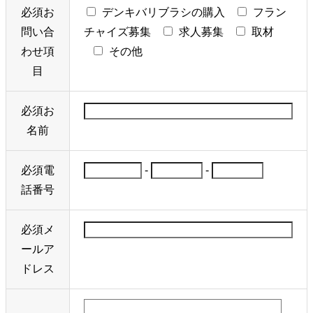
必須
お
デンキバリブラシの購入
フラン
問い合
チャイズ募集
求人募集
取材
わせ項
その他
目
必須
お
名前
必須
電
-
-
話番号
必須
メ
ールア
ドレス